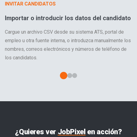
INVITAR CANDIDATOS
INVITAR CANDIDATOS
INVITAR CANDIDATOS
Importar o introducir los datos del candidato
Confirmar y revisar los registros
Crea tu mensaje
Cargue un archivo CSV desde su sistema ATS, portal de
Revisa los candidatos importados, realiza las
Elige entre nuestra invitación predeterminada para
empleo u otra fuente interna, o introduzca manualmente los
modificaciones necesarias y, a continuación, crea tu correo
candidatos o crea tu propio mensaje personalizado y
nombres, correos electrónicos y números de teléfono de
electrónico o mensaje de texto.
selecciona tus ajustes.
los candidatos.
¿Quieres ver
JobPixel
en acción?