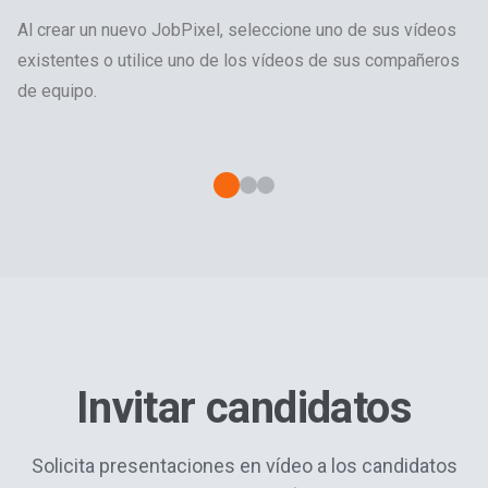
Al crear un nuevo JobPixel, seleccione uno de sus vídeos
Mantén un registro de todos tus vídeos con etiquetas
¿Necesitas más vídeos? ¡Sin problema! Con solo unos
existentes o utilice uno de los vídeos de sus compañeros
personalizadas, lo que te facilitará encontrar lo que
clics, puedes enviar invitaciones para solicitar vídeos a
de equipo.
necesitas cuando lo necesites.
quien quieras e incluso incluir instrucciones específicas
que deban seguir.
Invitar candidatos
Solicita presentaciones en vídeo a los candidatos